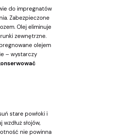
stwie do impregnatów
nia. Zabezpieczone
ozem. Olej eliminuje
runki zewnętrzne.
Impregnowane olejem
ie – wystarczy
konserwować
uń stare powłoki i
j wzdłuż słojów,
lgotność nie powinna