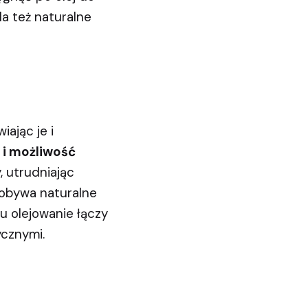
la też naturalne
iając je i
i możliwość
 utrudniając
ydobywa naturalne
mu olejowanie łączy
cznymi.