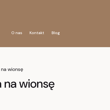
O nas
Kontakt
Blog
 na wionsę
 na wionsę