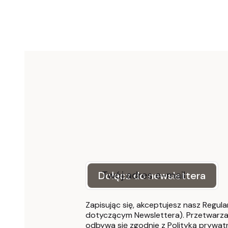
Twój adres e-mail
Dołącz do newslettera
Zapisując się, akceptujesz nasz Regula
dotyczącym Newslettera). Przetwarza
odbywa się zgodnie z Polityką prywat