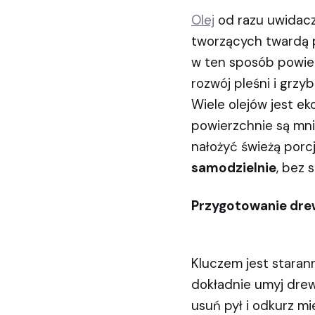
Olej
od razu uwidacz
tworzących twardą p
w ten sposób powier
rozwój pleśni i grz
Wiele olejów jest e
powierzchnie są mnie
nałożyć świeżą porc
samodzielnie
, bez
Przygotowanie dre
Kluczem jest staran
dokładnie umyj drewn
usuń pył i odkurz mi