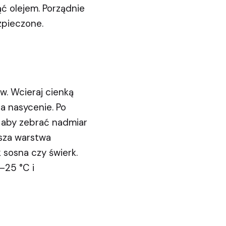
ć olejem. Porządnie
zpieczone.
w. Wcieraj cienką
na nasycenie. Po
 aby zebrać nadmiar
wsza warstwa
 sosna czy świerk.
–25 °C i