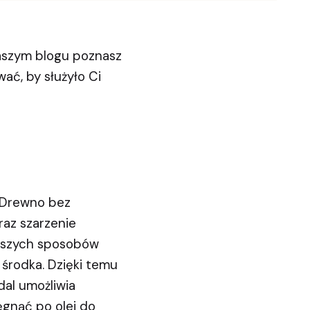
aszym blogu poznasz
ać, by służyło Ci
. Drewno bez
raz szarzenie
ejszych sposobów
 środka. Dzięki temu
adal umożliwia
ęgnąć po olej do