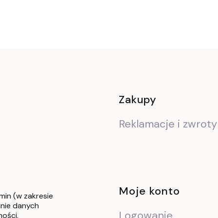
Linki w stop
Zakupy
Reklamacje i zwroty
Moje konto
min (w zakresie
nie danych
Logowanie
ności.