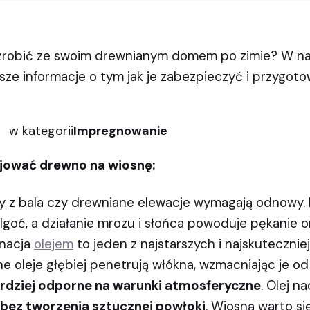
 zrobić ze swoim drewnianym domem po zimie? W n
sze informacje o tym jak je zabezpieczyć i przygotow
w kategorii
Impregnowanie
jować drewno na wiosnę:
my z bala czy drewniane elewacje wymagają odnowy
lgoć, a działanie mrozu i słońca powoduje pękanie o
gnacja
olejem
to jeden z najstarszych i najskuteczni
ne oleje głębiej penetrują włókna, wzmacniając je od
ardziej odporne na warunki atmosferyczne
. Olej n
bez tworzenia sztucznej powłoki
. Wiosną warto si