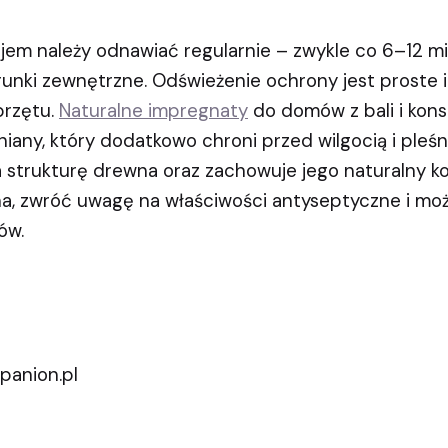
em należy odnawiać regularnie – zwykle co 6–12 mie
runki zewnętrzne. Odświeżenie ochrony jest proste i
przętu.
Naturalne impregnaty
do domów z bali i kons
niany, który dodatkowo chroni przed wilgocią i pleśni
 strukturę drewna oraz zachowuje jego naturalny kol
a, zwróć uwagę na właściwości antyseptyczne i moż
ów.
panion.pl