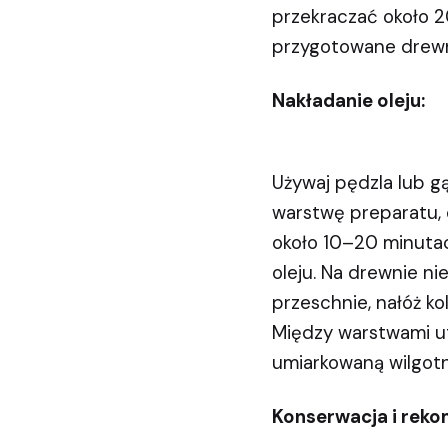
przekraczać około 2
przygotowane drewno
Nakładanie oleju:
Używaj pędzla lub g
warstwę preparatu, d
około 10–20 minutac
oleju. Na drewnie n
przeschnie, nałóż k
Między warstwami ut
umiarkowaną wilgotn
Konserwacja i rek