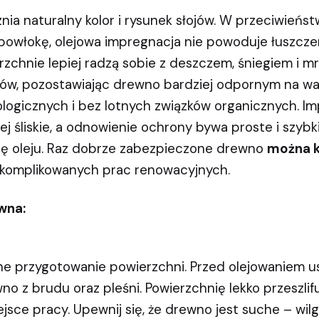
nia naturalny kolor i rysunek słojów. W przeciwień
owłokę, olejowa impregnacja nie powoduje łuszcze
zchnie lepiej radzą sobie z deszczem, śniegiem i mr
ybów, pozostawiając drewno bardziej odpornym na wa
kologicznych i bez lotnych związków organicznych. 
j śliskie, a odnowienie ochrony bywa proste i szybk
ję oleju. Raz dobrze zabezpieczone drewno
można 
 skomplikowanych prac renowacyjnych.
wna:
ne przygotowanie powierzchni. Przed olejowaniem us
o z brudu oraz pleśni. Powierzchnię lekko przeszlifu
ejsce pracy. Upewnij się, że drewno jest suche – wi