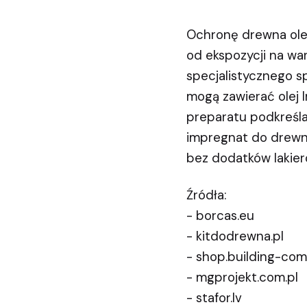
Ochronę drewna olej
od ekspozycji na wa
specjalistycznego s
mogą zawierać olej l
preparatu podkreśla
impregnat do drewn
bez dodatków lakier
Źródła:
- borcas.eu
- kitdodrewna.pl
- shop.building-com
- mgprojekt.com.pl
- stafor.lv