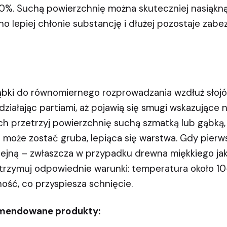
0%. Suchą powierzchnię można skuteczniej nasiąkną
 lepiej chłonie substancję i dłużej pozostaje zabe
ąbki do równomiernego rozprowadzania wzdłuż słojó
ziałając partiami, aż pojawią się smugi wskazujące 
h przetrzyj powierzchnię suchą szmatką lub gąbką,
ie może zostać gruba, lepiąca się warstwa. Gdy pier
olejną – zwłaszcza w przypadku drewna miękkiego jak
rzymuj odpowiednie warunki: temperatura około 10
ość, co przyspiesza schnięcie.
omendowane produkty: