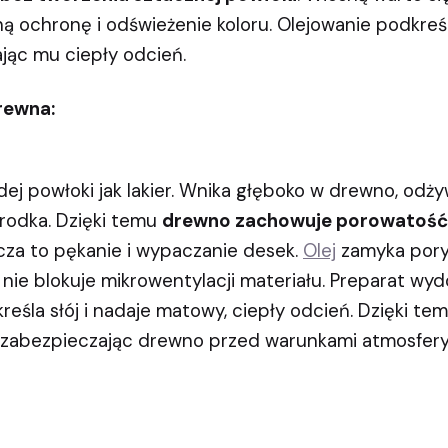
ną ochronę i odświeżenie koloru. Olejowanie podkreś
jąc mu ciepły odcień.
drewna:
ej powłoki jak lakier. Wnika głęboko w drewno, odżyw
rodka. Dzięki temu
drewno zachowuje porowatość 
icza to pękanie i wypaczanie desek.
Olej
zamyka pory,
 nie blokuje mikrowentylacji materiału. Preparat w
eśla słój i nadaje matowy, ciepły odcień. Dzięki te
, zabezpieczając drewno przed warunkami atmosfery