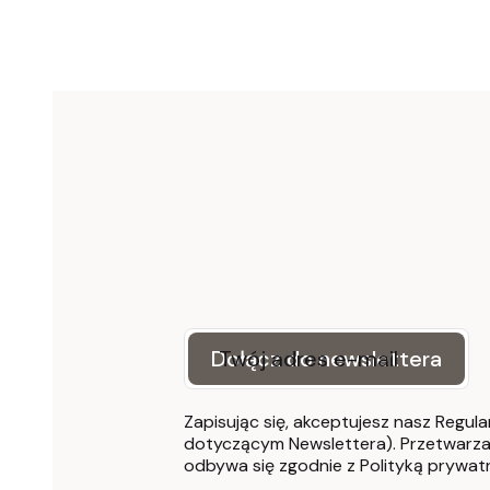
Twój adres e-mail
Dołącz do newslettera
Zapisując się, akceptujesz nasz Regula
dotyczącym Newslettera). Przetwarza
odbywa się zgodnie z Polityką prywat