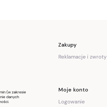
Linki w stop
Zakupy
Reklamacje i zwroty
Moje konto
min (w zakresie
nie danych
Logowanie
ności.