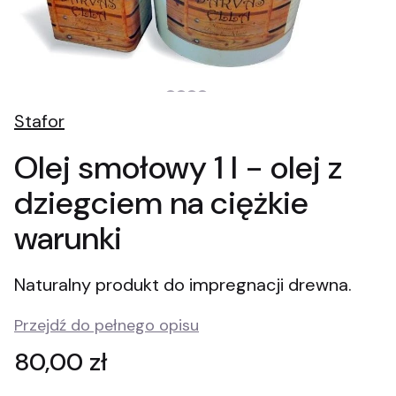
Stafor
Olej smołowy 1 l - olej z
dziegciem na ciężkie
warunki
Naturalny produkt do impregnacji drewna.
Przejdź do pełnego opisu
Cena
80,00 zł