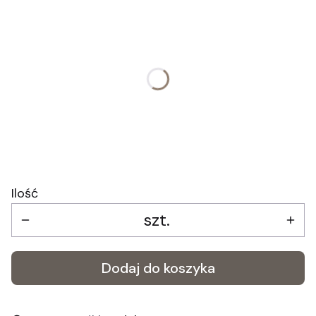
Wybierz wariant produktu:
Poszczególne warianty mogą różnić się ceną
*
Kolor
Jasny
Ciemny
Ilość
szt.
Dodaj do koszyka