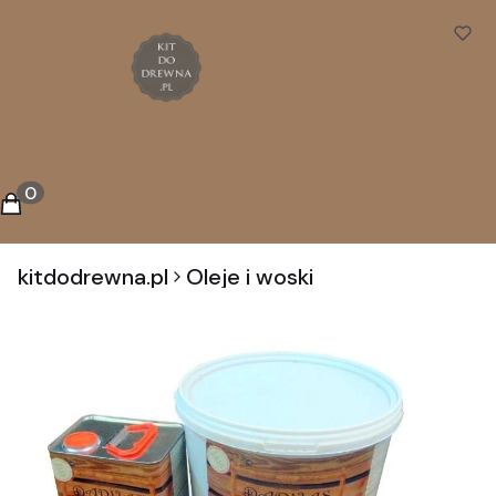
Koszyk
Produkty w koszyku: 0. Zobacz szczegóły
kitdodrewna.pl
Oleje i woski