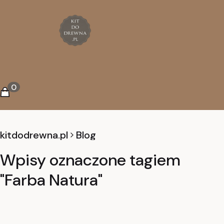
Koszyk
Produkty w koszyku: 0. Zobacz szczegóły
kitdodrewna.pl
Blog
Wpisy oznaczone tagiem
"Farba Natura"