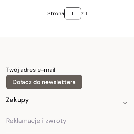
Strona
z 1
Twój adres e-mail
Dołącz do newslettera
Linki w stopce
Zakupy
Reklamacje i zwroty