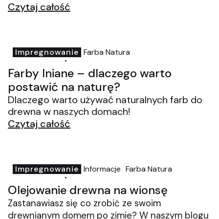
produktami Stafor – White, olej z
Czytaj całość
dziegciem i farba Natura.
Impregnowanie
Farba Natura
kitdodrewna.pl
04-03-2026
Farby lniane – dlaczego warto
postawić na naturę?
Dlaczego warto używać naturalnych farb do
drewna w naszych domach!
Czytaj całość
Impregnowanie
Informacje
Farba Natura
kitdodrewna.pl
11-02-2026
Olejowanie drewna na wionsę
Zastanawiasz się co zrobić ze swoim
drewnianym domem po zimie? W naszym blogu