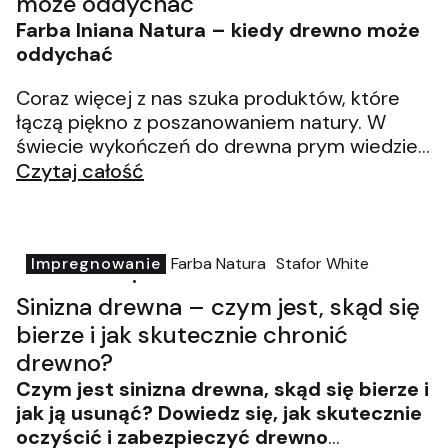
może oddychać
Farba lniana Natura – kiedy drewno może
oddychać
Coraz więcej z nas szuka produktów, które
łączą piękno z poszanowaniem natury. W
świecie wykończeń do drewna prym wiedzie
ostatnio estetyka surowa, organiczna i bliska
Czytaj całość
temu, co naturalne. Właśnie w tym nurcie
doskonale odnajduje się farba lniana
Natura
–
produkt stworzony z myślą o tych, którzy
chcą podkreślić prawdziwy charakter drewna,
Impregnowanie
Farba Natura
Stafor White
kitdodrewna.pl
21-04-2026
nie zaś go ukryć.
Sinizna drewna – czym jest, skąd się
bierze i jak skutecznie chronić
drewno?
Czym jest sinizna drewna, skąd się bierze i
jak ją usunąć? Dowiedz się, jak skutecznie
oczyścić i zabezpieczyć drewno