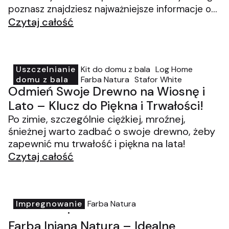
poznasz znajdziesz najważniejsze informacje o
tym jak je zabezpieczyć i przygotować, by
Czytaj całość
służyło Ci przez kolejne lata!
Uszczelnianie
Kit do domu z bala
Log Home
kitdodrewna.pl
27-01-2026
domu z bala
Farba Natura
Stafor White
Odmień Swoje Drewno na Wiosnę i
Lato – Klucz do Piękna i Trwałości!
Po zimie, szczególnie ciężkiej, mroźnej,
śnieżnej warto zadbać o swoje drewno, żeby
zapewnić mu trwałość i piękna na lata!
Czytaj całość
Impregnowanie
Farba Natura
kitdodrewna.pl
23-01-2026
Farba lniana Natura – Idealne