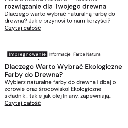
rozwiązanie dla Twojego drewna
Dlaczego warto wybrać naturalną farbę do
drewna? Jakie przynosi to nam korzyści?
Czytaj całość
Impregnowanie
Informacje
Farba Natura
kitdodrewna.pl
20-05-2025
Dlaczego Warto Wybrać Ekologiczne
Farby do Drewna?
Wybierz naturalne farby do drewna i dbaj o
zdrowie oraz środowisko! Ekologiczne
składniki, takie jak olej lniany, zapewniają
doskonałą ochronę, trwałość i podkreślają
Czytaj całość
piękno drewna. Odkryj łatwość aplikacji i
konserwacji farb naturalnych, które łączą
estetykę z ekologicznymi korzyściami.